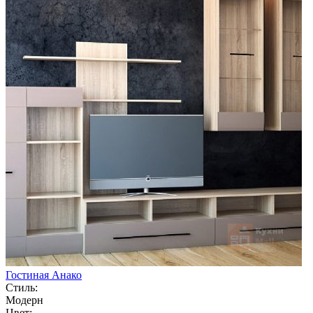
Гостиная Анако
Стиль:
Модерн
Цвет: