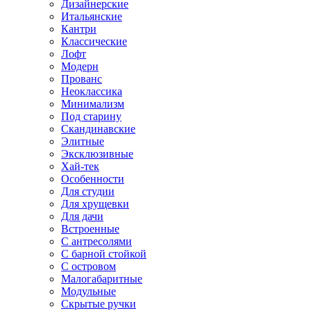
Дизайнерские
Итальянские
Кантри
Классические
Лофт
Модерн
Прованс
Неоклассика
Минимализм
Под старину
Скандинавские
Элитные
Эксклюзивные
Хай-тек
Особенности
Для студии
Для хрущевки
Для дачи
Встроенные
С антресолями
С барной стойкой
С островом
Малогабаритные
Модульные
Скрытые ручки