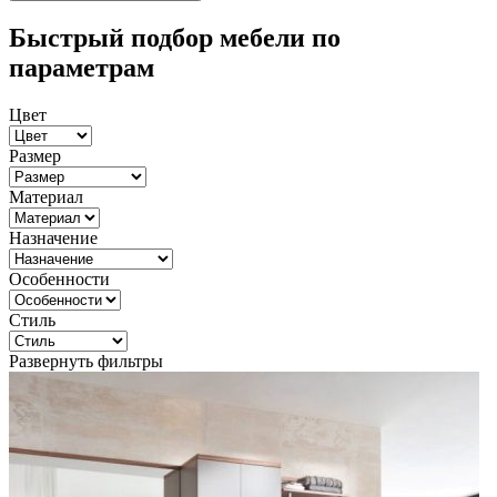
Быстрый подбор мебели по
параметрам
Цвет
Размер
Материал
Назначение
Особенности
Стиль
Развернуть фильтры