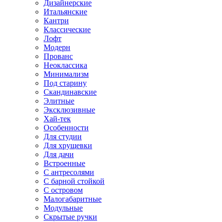
Дизайнерские
Итальянские
Кантри
Классические
Лофт
Модерн
Прованс
Неоклассика
Минимализм
Под старину
Скандинавские
Элитные
Эксклюзивные
Хай-тек
Особенности
Для студии
Для хрущевки
Для дачи
Встроенные
С антресолями
С барной стойкой
С островом
Малогабаритные
Модульные
Скрытые ручки