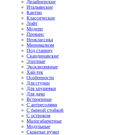
Дизайнерские
Итальянские
Кантри
Классические
Лофт
Модерн
Прованс
Неоклассика
Минимализм
Под старину
Скандинавские
Элитные
Эксклюзивные
Хай-тек
Особенности
Для студии
Для хрущевки
Для дачи
Встроенные
С антресолями
С барной стойкой
С островом
Малогабаритные
Модульные
Скрытые ручки