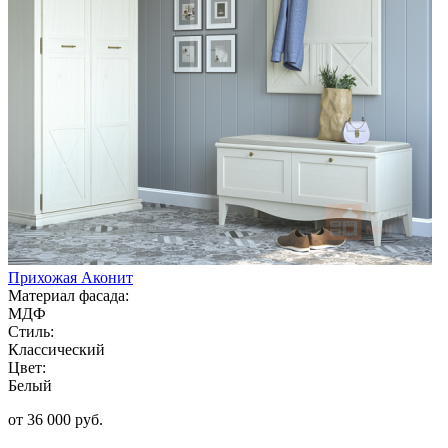
Прихожая Аконит
Материал фасада:
МДФ
Стиль:
Классический
Цвет:
Белый
от 36 000 руб.