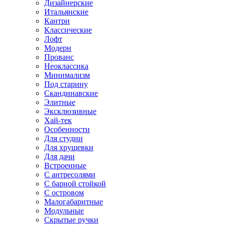
Дизайнерские
Итальянские
Кантри
Классические
Лофт
Модерн
Прованс
Неоклассика
Минимализм
Под старину
Скандинавские
Элитные
Эксклюзивные
Хай-тек
Особенности
Для студии
Для хрущевки
Для дачи
Встроенные
С антресолями
С барной стойкой
С островом
Малогабаритные
Модульные
Скрытые ручки