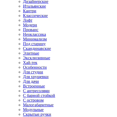
Дизайнерские
Итальянские
Кантри
Классические
Лофт
Модерн
Прованс
Неоклассика
Минимализм
Под старину
Скандинавские
Элитные
Эксклюзивные
Хай-тек
Особенности
Для студии
Для хрущевки
Для дачи
Встроенные
С антресолями
С барной стойкой
С островом
Малогабаритные
Модульные
Скрытые ручки