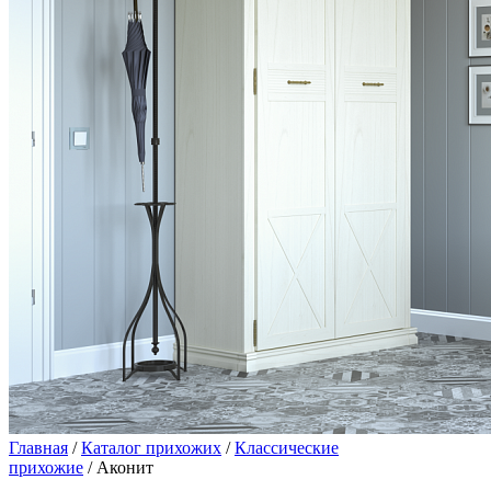
Главная
/
Каталог прихожих
/
Классические
прихожие
/ Аконит