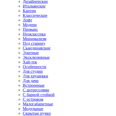
Дизайнерские
Итальянские
Кантри
Классические
Лофт
Модерн
Прованс
Неоклассика
Минимализм
Под старину
Скандинавские
Элитные
Эксклюзивные
Хай-тек
Особенности
Для студии
Для хрущевки
Для дачи
Встроенные
С антресолями
С барной стойкой
С островом
Малогабаритные
Модульные
Скрытые ручки