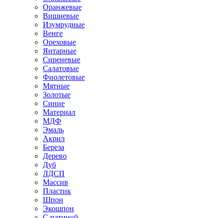
Оранжевые
Вишневые
Изумрудные
Венге
Ореховые
Янтарные
Сиреневые
Салатовые
Фиолетовые
Мятные
Золотые
Синие
Материал
МДФ
Эмаль
Акрил
Береза
Дерево
Дуб
ЛДСП
Массив
Пластик
Шпон
Экошпон
С патиной