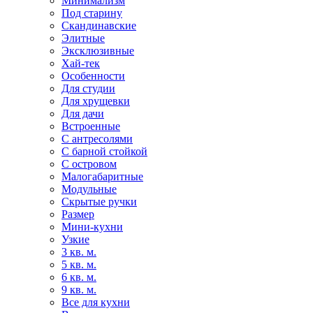
Минимализм
Под старину
Скандинавские
Элитные
Эксклюзивные
Хай-тек
Особенности
Для студии
Для хрущевки
Для дачи
Встроенные
С антресолями
С барной стойкой
С островом
Малогабаритные
Модульные
Скрытые ручки
Размер
Мини-кухни
Узкие
3 кв. м.
5 кв. м.
6 кв. м.
9 кв. м.
Все для кухни