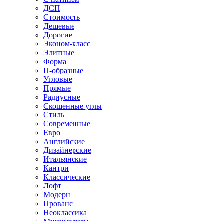
ДСП
Стоимость
Дешевые
Дорогие
Эконом-класс
Элитные
Форма
П-образные
Угловые
Прямые
Радиусные
Скошенные углы
Стиль
Современные
Евро
Английские
Дизайнерские
Итальянские
Кантри
Классические
Лофт
Модерн
Прованс
Неоклассика