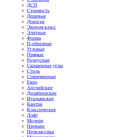
ДСП
Стоимость
Дешевые
Дорогие
Эконом-класс
Элитные
Форма
П-образные
Угловые
Прямые
Радиусные
Скошенные углы
Стиль
Современные
Евро
Английские
Дизайнерские
Итальянские
Кантри
Классические
Лофт
Модерн
Прованс
Неоклассика