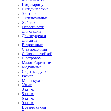
Минимализм
Под старину
Скандинавские
Элитные
Эксклюзивные
Хай-тек
Особенности
Для студии
Для хрущевки
Для дачи
Встроенные
С антресолями
С барной стойкой
С островом
Малогабаритные
Модульные
Скрытые ручки
Размер
Мини-кухни
Узкие
3 кв. м.
5 кв. м.
6 кв. м.
9 кв. м.
Все для кухни