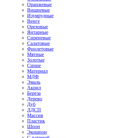
Оранжевые
Вишневые
Изумрудные
Венге
Ореховые
Янтарные
Сиреневые
Салатовые
Фиолетовые
Мятные
Золотые
Синие
Материал
МДФ
Эмаль
Акрил
Береза
Дерево
Дуб
ЛДСП
Массив
Пластик
Шпон
Экошпон
С патиной