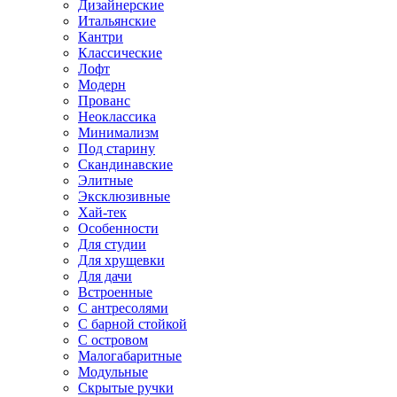
Дизайнерские
Итальянские
Кантри
Классические
Лофт
Модерн
Прованс
Неоклассика
Минимализм
Под старину
Скандинавские
Элитные
Эксклюзивные
Хай-тек
Особенности
Для студии
Для хрущевки
Для дачи
Встроенные
С антресолями
С барной стойкой
С островом
Малогабаритные
Модульные
Скрытые ручки