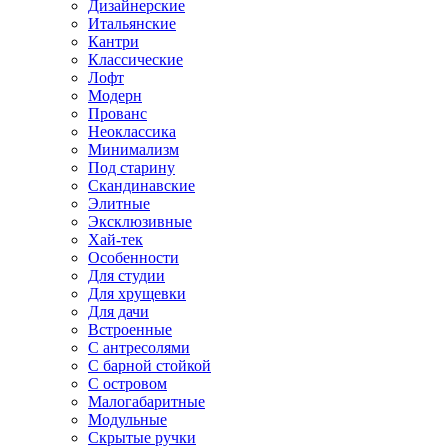
Дизайнерские
Итальянские
Кантри
Классические
Лофт
Модерн
Прованс
Неоклассика
Минимализм
Под старину
Скандинавские
Элитные
Эксклюзивные
Хай-тек
Особенности
Для студии
Для хрущевки
Для дачи
Встроенные
С антресолями
С барной стойкой
С островом
Малогабаритные
Модульные
Скрытые ручки