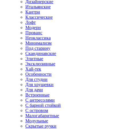
Дизайнерские
Итальянские
Кантри
Классические
Лофт
Модерн
Прованс
Неоклассика
Минимализм
Под старину
Скандинавские
Элитные
Эксклюзивные
Хай-тек
Особенности
Для студии
Для хрущевки
Для дачи
Встроенные
С антресолями
С барной стойкой
С островом
Малогабаритные
Модульные
Скрытые ручки