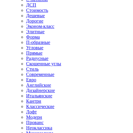
ДСП
Стоимость
Дешевые
Дорогие
Эконом-класс
Элитные
Форма
П-образные
Угловые
Прямые
Радиусные
Скошенные углы
Стиль
Современные
Евро
Английские
Дизайнерские
Итальянские
Кантри
Классические
Лофт
Модерн
Прованс
Неоклассика