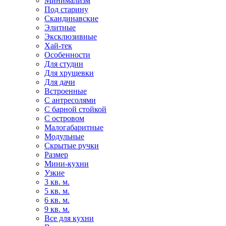
Минимализм
Под старину
Скандинавские
Элитные
Эксклюзивные
Хай-тек
Особенности
Для студии
Для хрущевки
Для дачи
Встроенные
С антресолями
С барной стойкой
С островом
Малогабаритные
Модульные
Скрытые ручки
Размер
Мини-кухни
Узкие
3 кв. м.
5 кв. м.
6 кв. м.
9 кв. м.
Все для кухни