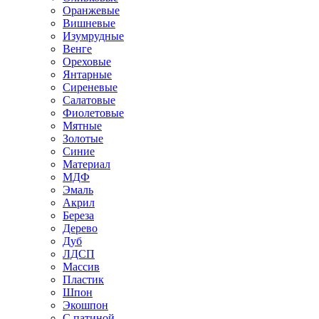
Оранжевые
Вишневые
Изумрудные
Венге
Ореховые
Янтарные
Сиреневые
Салатовые
Фиолетовые
Мятные
Золотые
Синие
Материал
МДФ
Эмаль
Акрил
Береза
Дерево
Дуб
ЛДСП
Массив
Пластик
Шпон
Экошпон
С патиной