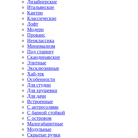
Дизайнерские
Итальянские
Кантри
Классические
Лофт
Модерн
Прованс
Неоклассика
Минимализм
Под старину
Скандинавские
Элитные
Эксклюзивные
Хай-тек
Особенности
Для студии
Для хрущевки
Для дачи
Встроенные
С антресолями
С барной стойкой
С островом
Малогабаритные
Модульные
Скрытые ручки