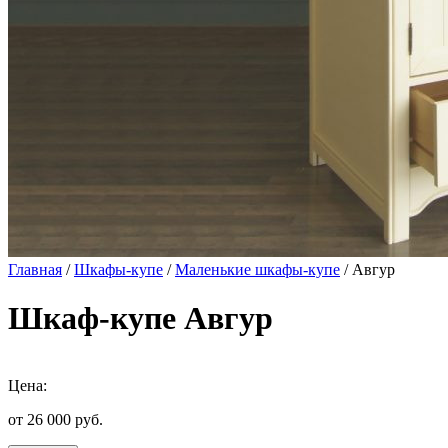
Главная
/
Шкафы-купе
/
Маленькие шкафы-купе
/ Авгур
Шкаф-купе Авгур
Цена:
от 26 000
руб.