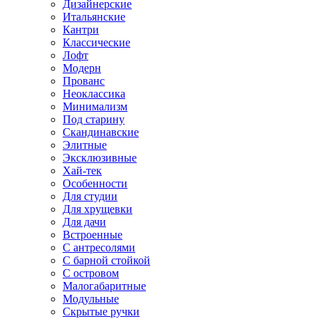
Дизайнерские
Итальянские
Кантри
Классические
Лофт
Модерн
Прованс
Неоклассика
Минимализм
Под старину
Скандинавские
Элитные
Эксклюзивные
Хай-тек
Особенности
Для студии
Для хрущевки
Для дачи
Встроенные
С антресолями
С барной стойкой
С островом
Малогабаритные
Модульные
Скрытые ручки