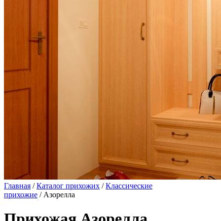
Главная
/
Каталог прихожих
/
Классические
прихожие
/ Азорелла
Прихожая Азорелла