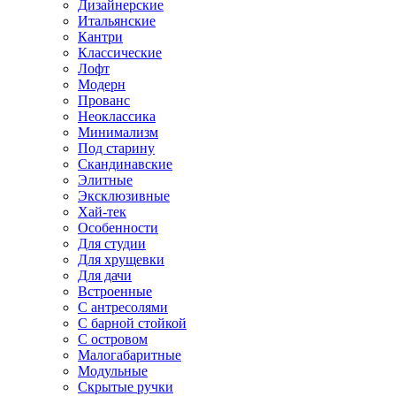
Дизайнерские
Итальянские
Кантри
Классические
Лофт
Модерн
Прованс
Неоклассика
Минимализм
Под старину
Скандинавские
Элитные
Эксклюзивные
Хай-тек
Особенности
Для студии
Для хрущевки
Для дачи
Встроенные
С антресолями
С барной стойкой
С островом
Малогабаритные
Модульные
Скрытые ручки