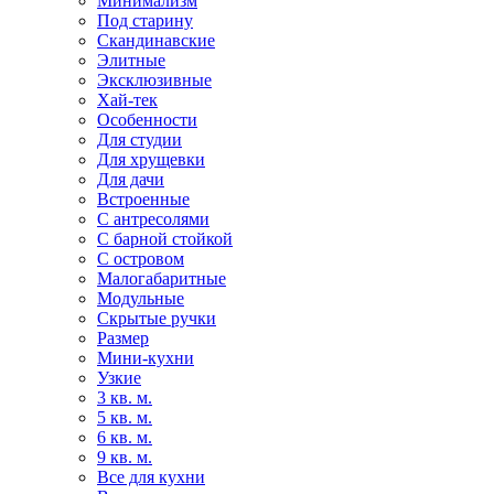
Минимализм
Под старину
Скандинавские
Элитные
Эксклюзивные
Хай-тек
Особенности
Для студии
Для хрущевки
Для дачи
Встроенные
С антресолями
С барной стойкой
С островом
Малогабаритные
Модульные
Скрытые ручки
Размер
Мини-кухни
Узкие
3 кв. м.
5 кв. м.
6 кв. м.
9 кв. м.
Все для кухни