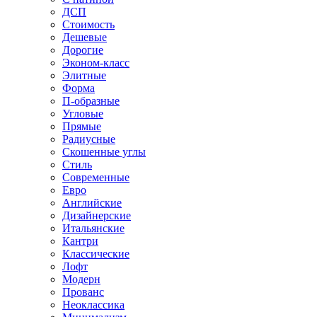
ДСП
Стоимость
Дешевые
Дорогие
Эконом-класс
Элитные
Форма
П-образные
Угловые
Прямые
Радиусные
Скошенные углы
Стиль
Современные
Евро
Английские
Дизайнерские
Итальянские
Кантри
Классические
Лофт
Модерн
Прованс
Неоклассика