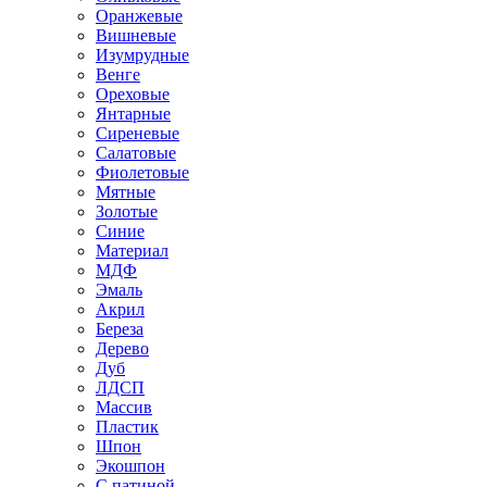
Оранжевые
Вишневые
Изумрудные
Венге
Ореховые
Янтарные
Сиреневые
Салатовые
Фиолетовые
Мятные
Золотые
Синие
Материал
МДФ
Эмаль
Акрил
Береза
Дерево
Дуб
ЛДСП
Массив
Пластик
Шпон
Экошпон
С патиной