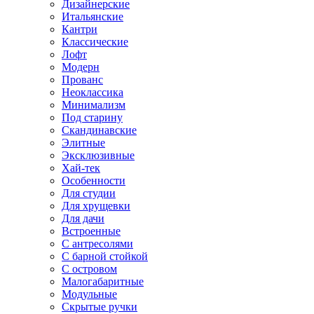
Дизайнерские
Итальянские
Кантри
Классические
Лофт
Модерн
Прованс
Неоклассика
Минимализм
Под старину
Скандинавские
Элитные
Эксклюзивные
Хай-тек
Особенности
Для студии
Для хрущевки
Для дачи
Встроенные
С антресолями
С барной стойкой
С островом
Малогабаритные
Модульные
Скрытые ручки