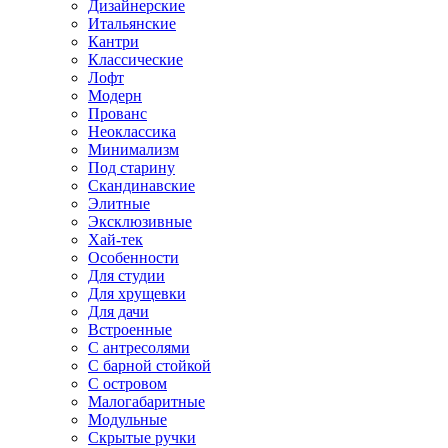
Дизайнерские
Итальянские
Кантри
Классические
Лофт
Модерн
Прованс
Неоклассика
Минимализм
Под старину
Скандинавские
Элитные
Эксклюзивные
Хай-тек
Особенности
Для студии
Для хрущевки
Для дачи
Встроенные
С антресолями
С барной стойкой
С островом
Малогабаритные
Модульные
Скрытые ручки