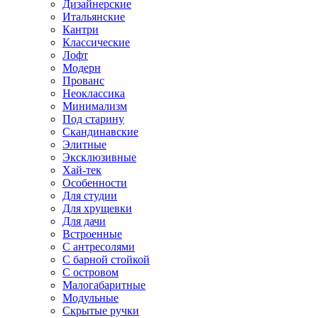
Дизайнерские
Итальянские
Кантри
Классические
Лофт
Модерн
Прованс
Неоклассика
Минимализм
Под старину
Скандинавские
Элитные
Эксклюзивные
Хай-тек
Особенности
Для студии
Для хрущевки
Для дачи
Встроенные
С антресолями
С барной стойкой
С островом
Малогабаритные
Модульные
Скрытые ручки