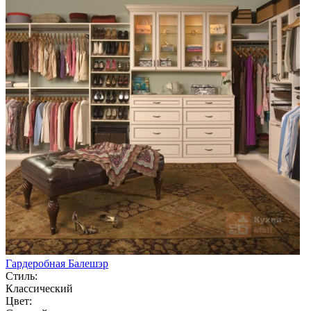
Гардеробная Балешэр
Стиль:
Классический
Цвет: