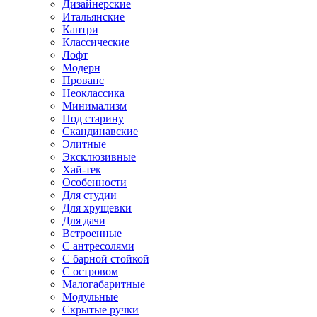
Дизайнерские
Итальянские
Кантри
Классические
Лофт
Модерн
Прованс
Неоклассика
Минимализм
Под старину
Скандинавские
Элитные
Эксклюзивные
Хай-тек
Особенности
Для студии
Для хрущевки
Для дачи
Встроенные
С антресолями
С барной стойкой
С островом
Малогабаритные
Модульные
Скрытые ручки