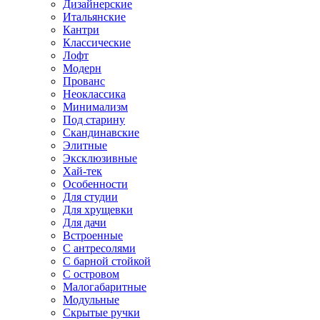
Дизайнерские
Итальянские
Кантри
Классические
Лофт
Модерн
Прованс
Неоклассика
Минимализм
Под старину
Скандинавские
Элитные
Эксклюзивные
Хай-тек
Особенности
Для студии
Для хрущевки
Для дачи
Встроенные
С антресолями
С барной стойкой
С островом
Малогабаритные
Модульные
Скрытые ручки