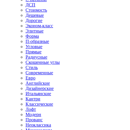
ДСП
Стоимость
Дешевые
Дорогие
Эконом-класс
Элитные
Форма
П-образные
Угловые
Прямые
Радиусные
Скошенные углы
Стиль
Современные
Евро
Английские
Дизайнерские
Итальянские
Кантри
Классические
Лофт
Модерн
Прованс
Неоклассика