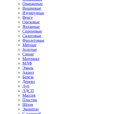
Оранжевые
Вишневые
Изумрудные
Венге
Ореховые
Янтарные
Сиреневые
Салатовые
Фиолетовые
Мятные
Золотые
Синие
Материал
МДФ
Эмаль
Акрил
Береза
Дерево
Дуб
ЛДСП
Массив
Пластик
Шпон
Экошпон
С патиной