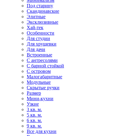
Минимализм
Под старину
Скандинавские
Элитные
Эксклюзивные
Хай-тек
Особенности
Для студии
Для хрущевки
Для дачи
Встроенные
С антресолями
С барной стойкой
С островом
Малогабаритные
Модульные
Скрытые ручки
Размер
Мини-кухни
Узкие
3 кв. м.
5 кв. м.
6 кв. м.
9 кв. м.
Все для кухни