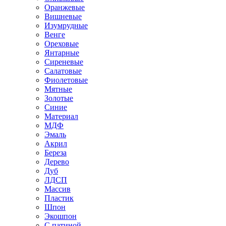
Оранжевые
Вишневые
Изумрудные
Венге
Ореховые
Янтарные
Сиреневые
Салатовые
Фиолетовые
Мятные
Золотые
Синие
Материал
МДФ
Эмаль
Акрил
Береза
Дерево
Дуб
ЛДСП
Массив
Пластик
Шпон
Экошпон
С патиной