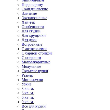
Минимализм
Под старину
Скандинавские
Элитные
Эксклюзивные
Хай-тек
Особенности
Для студии
Для хрущевки
Для дачи
Встроенные
С антресолями
С барной стойкой
С островом
Малогабаритные
Модульные
Скрытые ручки
Размер
Мини-кухни
Узкие
3 кв. м.
5 кв. м.
6 кв. м.
9 кв. м.
Все для кухни