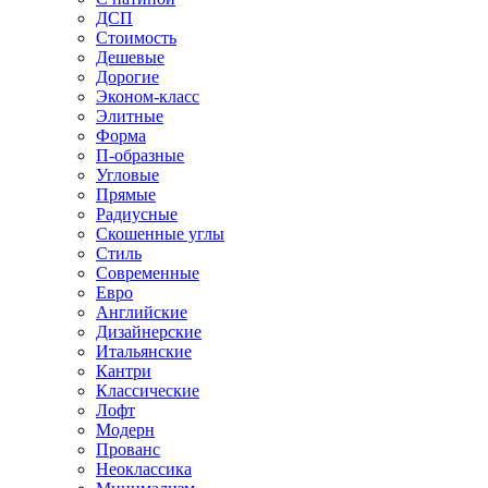
ДСП
Стоимость
Дешевые
Дорогие
Эконом-класс
Элитные
Форма
П-образные
Угловые
Прямые
Радиусные
Скошенные углы
Стиль
Современные
Евро
Английские
Дизайнерские
Итальянские
Кантри
Классические
Лофт
Модерн
Прованс
Неоклассика