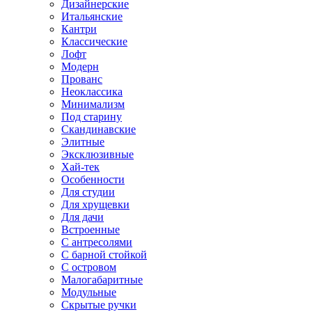
Дизайнерские
Итальянские
Кантри
Классические
Лофт
Модерн
Прованс
Неоклассика
Минимализм
Под старину
Скандинавские
Элитные
Эксклюзивные
Хай-тек
Особенности
Для студии
Для хрущевки
Для дачи
Встроенные
С антресолями
С барной стойкой
С островом
Малогабаритные
Модульные
Скрытые ручки