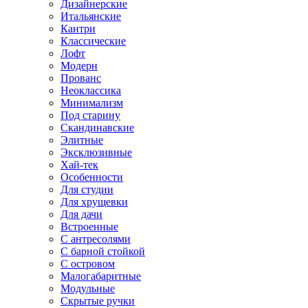
Дизайнерские
Итальянские
Кантри
Классические
Лофт
Модерн
Прованс
Неоклассика
Минимализм
Под старину
Скандинавские
Элитные
Эксклюзивные
Хай-тек
Особенности
Для студии
Для хрущевки
Для дачи
Встроенные
С антресолями
С барной стойкой
С островом
Малогабаритные
Модульные
Скрытые ручки