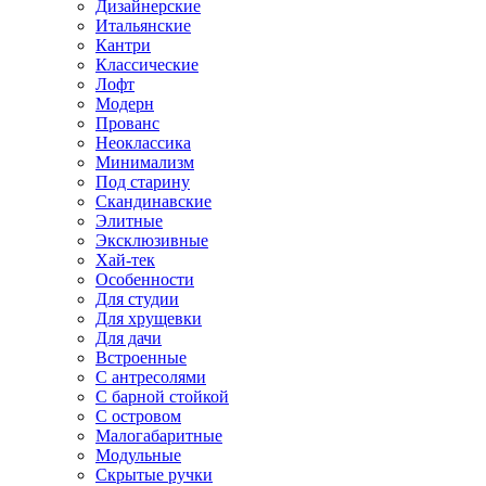
Дизайнерские
Итальянские
Кантри
Классические
Лофт
Модерн
Прованс
Неоклассика
Минимализм
Под старину
Скандинавские
Элитные
Эксклюзивные
Хай-тек
Особенности
Для студии
Для хрущевки
Для дачи
Встроенные
С антресолями
С барной стойкой
С островом
Малогабаритные
Модульные
Скрытые ручки