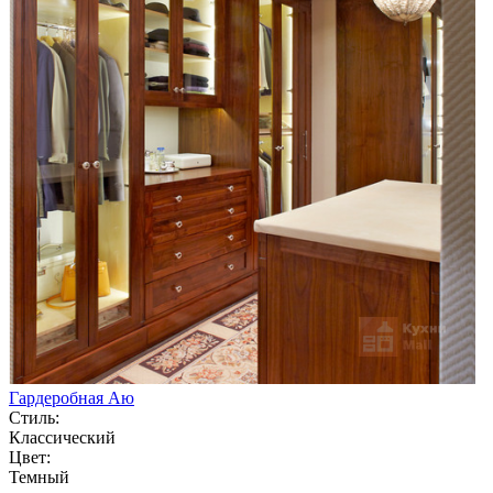
Гардеробная Аю
Стиль:
Классический
Цвет:
Темный