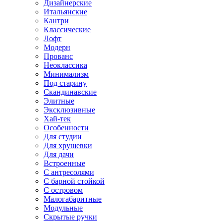
Дизайнерские
Итальянские
Кантри
Классические
Лофт
Модерн
Прованс
Неоклассика
Минимализм
Под старину
Скандинавские
Элитные
Эксклюзивные
Хай-тек
Особенности
Для студии
Для хрущевки
Для дачи
Встроенные
С антресолями
С барной стойкой
С островом
Малогабаритные
Модульные
Скрытые ручки