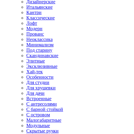
Дизайнерские
Итальянские
Кантри
Классические
Лофт
Модерн
Прованс
Неоклассика
Минимализм
Под старину
Скандинавские
Элитные
Эксклюзивные
Хай-тек
Особенности
Для студии
Для хрущевки
Для дачи
Встроенные
С антресолями
С барной стойкой
С островом
Малогабаритные
Модульные
Скрытые ручки