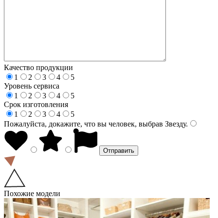
Качество продукции
1
2
3
4
5
Уровень сервиса
1
2
3
4
5
Срок изготовления
1
2
3
4
5
Пожалуйста, докажите, что вы человек, выбрав
Звезду
.
Похожие модели