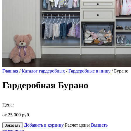
Главная
/
Каталог гардеробных
/
Гардеробные в нишу
/ Бурано
Гардеробная Бурано
Цена:
от 25 000
руб.
Добавить в корзину
Расчет цены
Вызвать
Заказать
замерщика