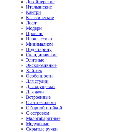
Дизайнерские
Итальянские
Кантри
Классические
Лофт
Модерн
Прованс
Неоклассика
Минимализм
Под старину
Скандинавские
Элитные
Эксклюзивные
Хай-тек
Особенности
Для студии
Для хрущевки
Для дачи
Встроенные
С антресолями
С барной стойкой
С островом
Малогабаритные
Модульные
Скрытые ручки