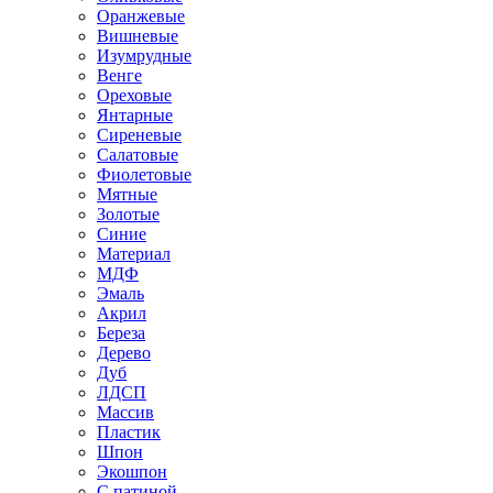
Оранжевые
Вишневые
Изумрудные
Венге
Ореховые
Янтарные
Сиреневые
Салатовые
Фиолетовые
Мятные
Золотые
Синие
Материал
МДФ
Эмаль
Акрил
Береза
Дерево
Дуб
ЛДСП
Массив
Пластик
Шпон
Экошпон
С патиной