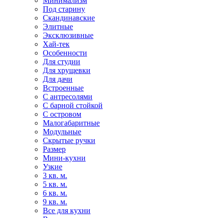
Минимализм
Под старину
Скандинавские
Элитные
Эксклюзивные
Хай-тек
Особенности
Для студии
Для хрущевки
Для дачи
Встроенные
С антресолями
С барной стойкой
С островом
Малогабаритные
Модульные
Скрытые ручки
Размер
Мини-кухни
Узкие
3 кв. м.
5 кв. м.
6 кв. м.
9 кв. м.
Все для кухни