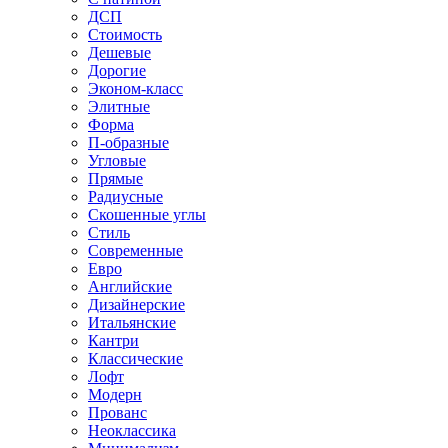
ДСП
Стоимость
Дешевые
Дорогие
Эконом-класс
Элитные
Форма
П-образные
Угловые
Прямые
Радиусные
Скошенные углы
Стиль
Современные
Евро
Английские
Дизайнерские
Итальянские
Кантри
Классические
Лофт
Модерн
Прованс
Неоклассика