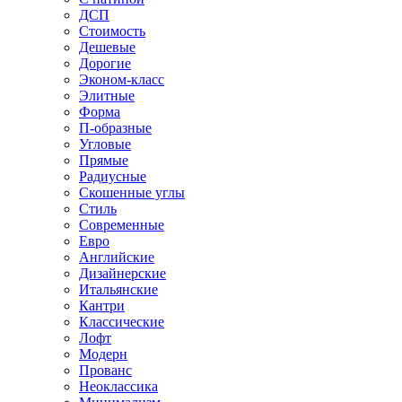
ДСП
Стоимость
Дешевые
Дорогие
Эконом-класс
Элитные
Форма
П-образные
Угловые
Прямые
Радиусные
Скошенные углы
Стиль
Современные
Евро
Английские
Дизайнерские
Итальянские
Кантри
Классические
Лофт
Модерн
Прованс
Неоклассика