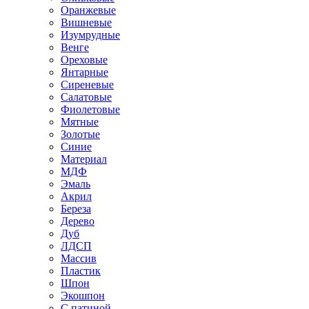
Оранжевые
Вишневые
Изумрудные
Венге
Ореховые
Янтарные
Сиреневые
Салатовые
Фиолетовые
Мятные
Золотые
Синие
Материал
МДФ
Эмаль
Акрил
Береза
Дерево
Дуб
ЛДСП
Массив
Пластик
Шпон
Экошпон
С патиной