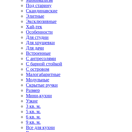
Минимализм
Под старину
Скандинавские
Элитные
Эксклюзивные
Хай-тек
Особенности
Для студии
Для хрущевки
Для дачи
Встроенные
С антресолями
С барной стойкой
С островом
Малогабаритные
Модульные
Скрытые ручки
Размер
Мини-кухни
Узкие
3 кв. м.
5 кв. м.
6 кв. м.
9 кв. м.
Все для кухни