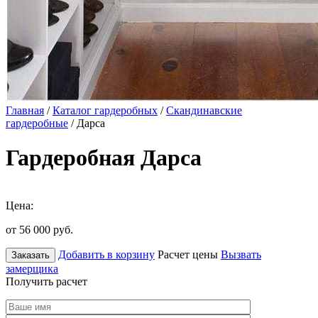
Главная
/
Каталог гардеробных
/
Скандинавские
гардеробные
/ Дарса
Гардеробная Дарса
Цена:
от 56 000
руб.
Добавить в корзину
Расчет цены
Вызвать
Заказать
замерщика
Получить расчет