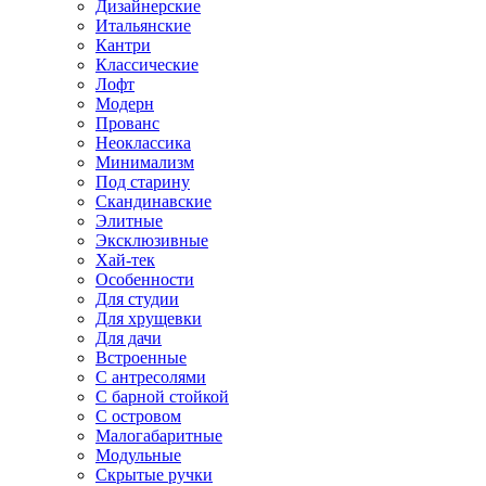
Дизайнерские
Итальянские
Кантри
Классические
Лофт
Модерн
Прованс
Неоклассика
Минимализм
Под старину
Скандинавские
Элитные
Эксклюзивные
Хай-тек
Особенности
Для студии
Для хрущевки
Для дачи
Встроенные
С антресолями
С барной стойкой
С островом
Малогабаритные
Модульные
Скрытые ручки