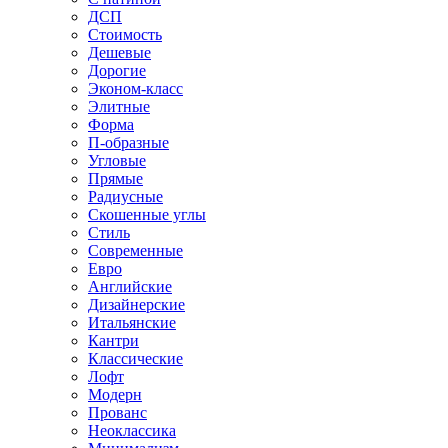
ДСП
Стоимость
Дешевые
Дорогие
Эконом-класс
Элитные
Форма
П-образные
Угловые
Прямые
Радиусные
Скошенные углы
Стиль
Современные
Евро
Английские
Дизайнерские
Итальянские
Кантри
Классические
Лофт
Модерн
Прованс
Неоклассика