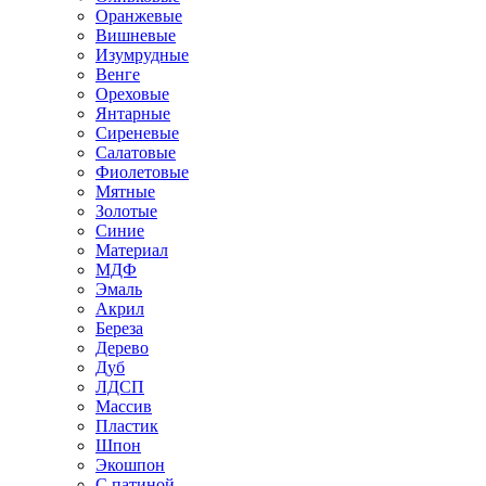
Оранжевые
Вишневые
Изумрудные
Венге
Ореховые
Янтарные
Сиреневые
Салатовые
Фиолетовые
Мятные
Золотые
Синие
Материал
МДФ
Эмаль
Акрил
Береза
Дерево
Дуб
ЛДСП
Массив
Пластик
Шпон
Экошпон
С патиной