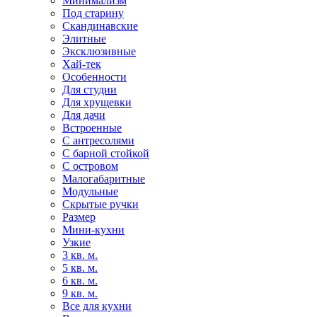
Минимализм
Под старину
Скандинавские
Элитные
Эксклюзивные
Хай-тек
Особенности
Для студии
Для хрущевки
Для дачи
Встроенные
С антресолями
С барной стойкой
С островом
Малогабаритные
Модульные
Скрытые ручки
Размер
Мини-кухни
Узкие
3 кв. м.
5 кв. м.
6 кв. м.
9 кв. м.
Все для кухни