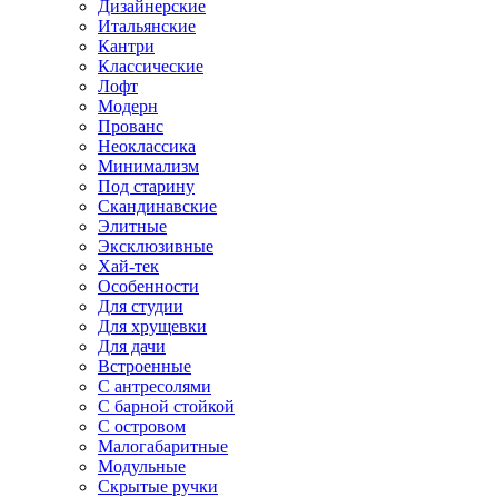
Дизайнерские
Итальянские
Кантри
Классические
Лофт
Модерн
Прованс
Неоклассика
Минимализм
Под старину
Скандинавские
Элитные
Эксклюзивные
Хай-тек
Особенности
Для студии
Для хрущевки
Для дачи
Встроенные
С антресолями
С барной стойкой
С островом
Малогабаритные
Модульные
Скрытые ручки