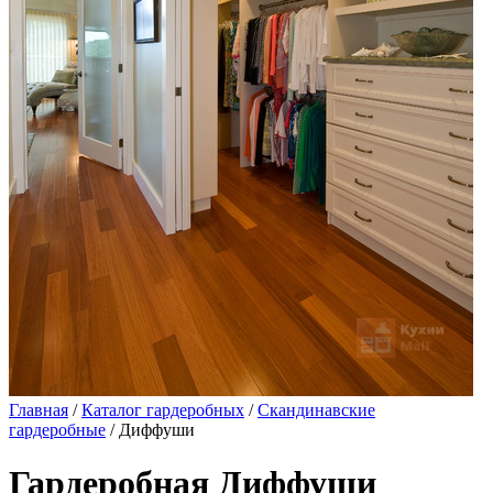
Главная
/
Каталог гардеробных
/
Скандинавские
гардеробные
/ Диффуши
Гардеробная Диффуши