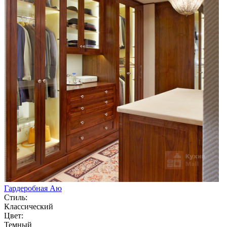
Гардеробная Аю
Стиль:
Классический
Цвет:
Темный