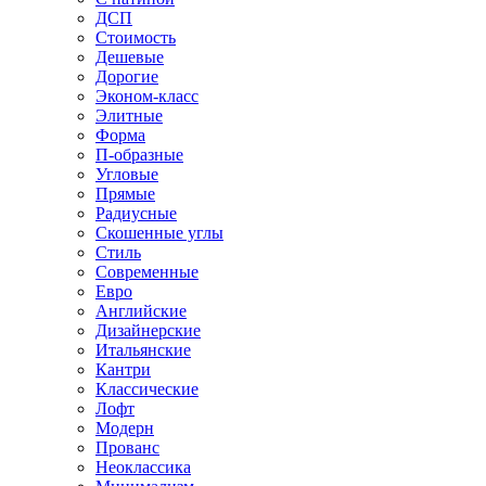
ДСП
Стоимость
Дешевые
Дорогие
Эконом-класс
Элитные
Форма
П-образные
Угловые
Прямые
Радиусные
Скошенные углы
Стиль
Современные
Евро
Английские
Дизайнерские
Итальянские
Кантри
Классические
Лофт
Модерн
Прованс
Неоклассика