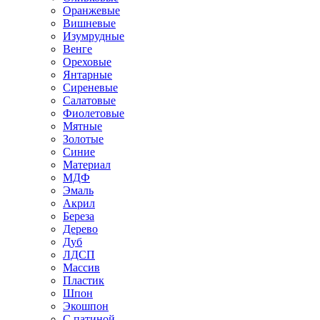
Оранжевые
Вишневые
Изумрудные
Венге
Ореховые
Янтарные
Сиреневые
Салатовые
Фиолетовые
Мятные
Золотые
Синие
Материал
МДФ
Эмаль
Акрил
Береза
Дерево
Дуб
ЛДСП
Массив
Пластик
Шпон
Экошпон
С патиной