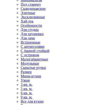
Минимализм
Под старину
Скандинавские
Элитные
Эксклюзивные
Хай-тек
Особенности
Для студии
Для хрущевки
Для дачи
Встроенные
С антресолями
С барной стойкой
С островом
Малогабаритные
Модульные
Скрытые ручки
Размер
Мини-кухни
Узкие
3 кв. м.
5 кв. м.
6 кв. м.
9 кв. м.
Все для кухни