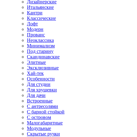
Дизайнерские
Итальянские
Кантри
Классические
Лофт
Модерн
Прованс
Неоклассика
Минимализм
Под старину
Скандинавские
Элитные
Эксклюзивные
Хай-тек
Особенности
Для студии
Для хрущевки
Для дачи
Встроенные
С антресолями
С барной стойкой
С островом
Малогабаритные
Модульные
Скрытые ручки