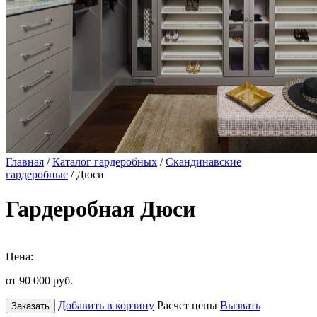
Главная
/
Каталог гардеробных
/
Скандинавские
гардеробные
/ Дюси
Гардеробная Дюси
Цена:
от 90 000
руб.
Добавить в корзину
Расчет цены
Вызвать
Заказать