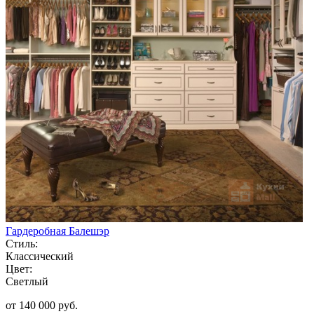
Гардеробная Балешэр
Стиль:
Классический
Цвет:
Светлый
от 140 000 руб.