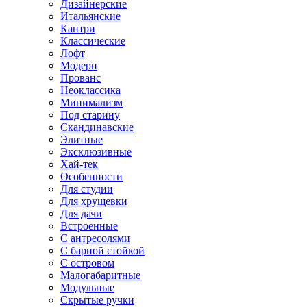
Дизайнерские
Итальянские
Кантри
Классические
Лофт
Модерн
Прованс
Неоклассика
Минимализм
Под старину
Скандинавские
Элитные
Эксклюзивные
Хай-тек
Особенности
Для студии
Для хрущевки
Для дачи
Встроенные
С антресолями
С барной стойкой
С островом
Малогабаритные
Модульные
Скрытые ручки