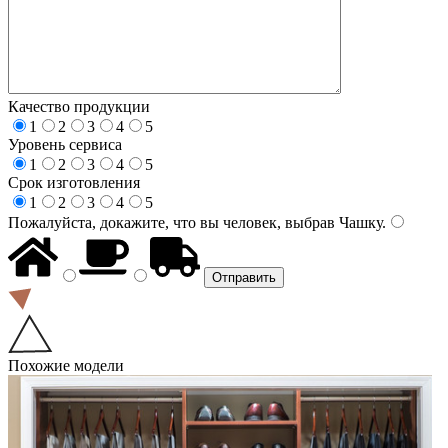
Качество продукции
1
2
3
4
5
Уровень сервиса
1
2
3
4
5
Срок изготовления
1
2
3
4
5
Пожалуйста, докажите, что вы человек, выбрав
Чашку
.
Похожие модели