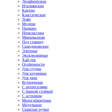
Дизайнерские
Итальянские
Кантри
Классические
Лофт
Модерн
Прованс
Неоклассика
Минимализм
Под старину
Скандинавские
Элитные
Эксклюзивные
Хай-тек
Особенности
Для студии
Для хрущевки
Для дачи
Встроенные
С антресолями
С барной стойкой
С островом
Малогабаритные
Модульные
Скрытые ручки