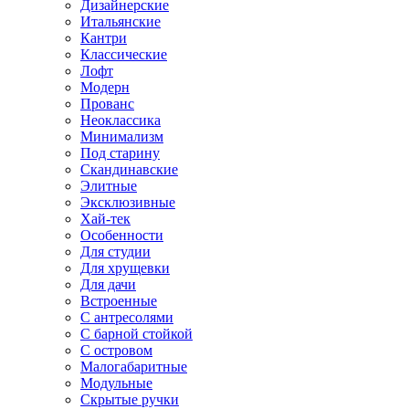
Дизайнерские
Итальянские
Кантри
Классические
Лофт
Модерн
Прованс
Неоклассика
Минимализм
Под старину
Скандинавские
Элитные
Эксклюзивные
Хай-тек
Особенности
Для студии
Для хрущевки
Для дачи
Встроенные
С антресолями
С барной стойкой
С островом
Малогабаритные
Модульные
Скрытые ручки