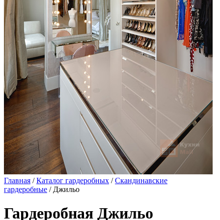
Главная
/
Каталог гардеробных
/
Скандинавские
гардеробные
/ Джильо
Гардеробная Джильо