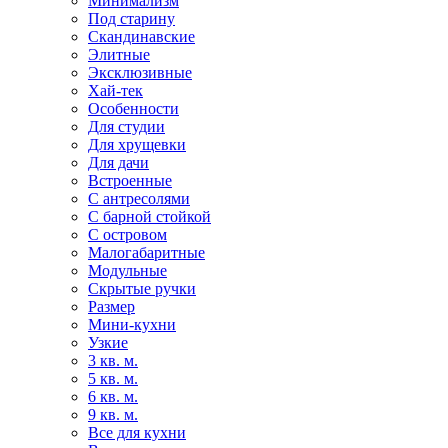
Минимализм
Под старину
Скандинавские
Элитные
Эксклюзивные
Хай-тек
Особенности
Для студии
Для хрущевки
Для дачи
Встроенные
С антресолями
С барной стойкой
С островом
Малогабаритные
Модульные
Скрытые ручки
Размер
Мини-кухни
Узкие
3 кв. м.
5 кв. м.
6 кв. м.
9 кв. м.
Все для кухни