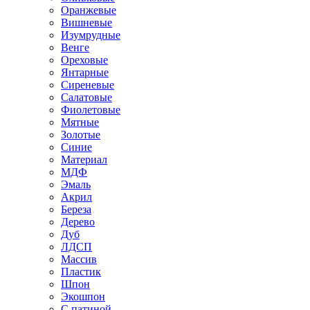
Оранжевые
Вишневые
Изумрудные
Венге
Ореховые
Янтарные
Сиреневые
Салатовые
Фиолетовые
Мятные
Золотые
Синие
Материал
МДФ
Эмаль
Акрил
Береза
Дерево
Дуб
ЛДСП
Массив
Пластик
Шпон
Экошпон
С патиной