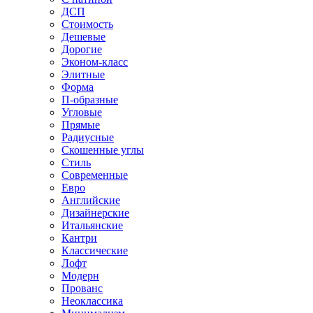
ДСП
Стоимость
Дешевые
Дорогие
Эконом-класс
Элитные
Форма
П-образные
Угловые
Прямые
Радиусные
Скошенные углы
Стиль
Современные
Евро
Английские
Дизайнерские
Итальянские
Кантри
Классические
Лофт
Модерн
Прованс
Неоклассика