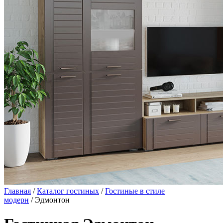
Главная
/
Каталог гостиных
/
Гостиные в стиле
модерн
/ Эдмонтон