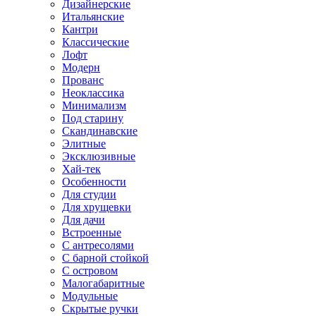
Дизайнерские
Итальянские
Кантри
Классические
Лофт
Модерн
Прованс
Неоклассика
Минимализм
Под старину
Скандинавские
Элитные
Эксклюзивные
Хай-тек
Особенности
Для студии
Для хрущевки
Для дачи
Встроенные
С антресолями
С барной стойкой
С островом
Малогабаритные
Модульные
Скрытые ручки