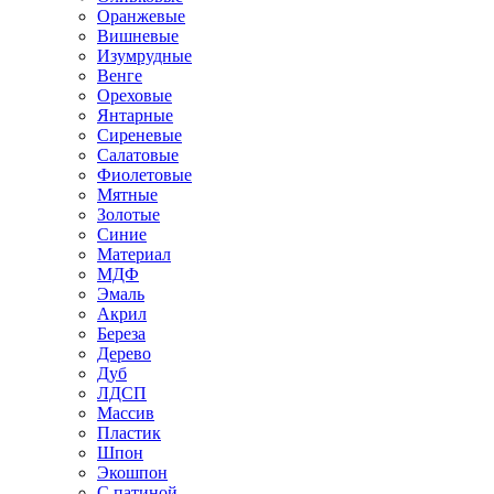
Оранжевые
Вишневые
Изумрудные
Венге
Ореховые
Янтарные
Сиреневые
Салатовые
Фиолетовые
Мятные
Золотые
Синие
Материал
МДФ
Эмаль
Акрил
Береза
Дерево
Дуб
ЛДСП
Массив
Пластик
Шпон
Экошпон
С патиной