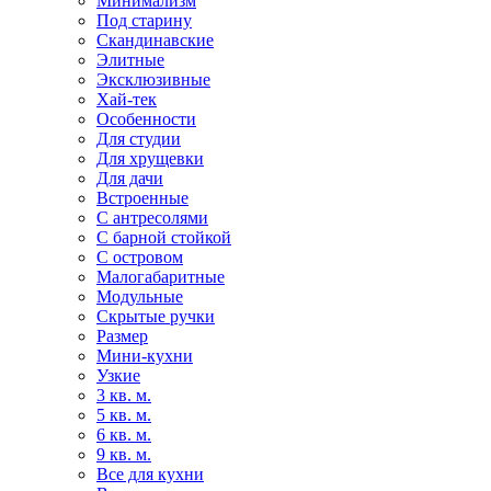
Минимализм
Под старину
Скандинавские
Элитные
Эксклюзивные
Хай-тек
Особенности
Для студии
Для хрущевки
Для дачи
Встроенные
С антресолями
С барной стойкой
С островом
Малогабаритные
Модульные
Скрытые ручки
Размер
Мини-кухни
Узкие
3 кв. м.
5 кв. м.
6 кв. м.
9 кв. м.
Все для кухни