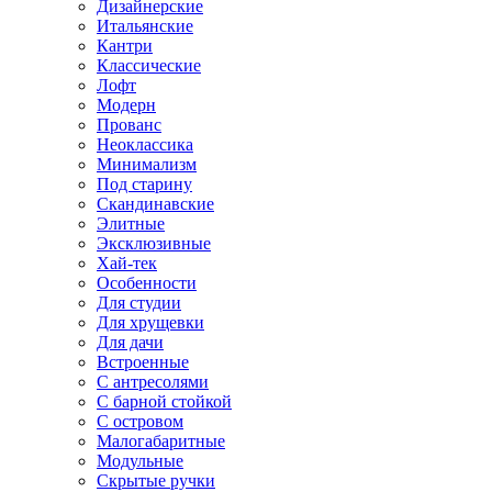
Дизайнерские
Итальянские
Кантри
Классические
Лофт
Модерн
Прованс
Неоклассика
Минимализм
Под старину
Скандинавские
Элитные
Эксклюзивные
Хай-тек
Особенности
Для студии
Для хрущевки
Для дачи
Встроенные
С антресолями
С барной стойкой
С островом
Малогабаритные
Модульные
Скрытые ручки