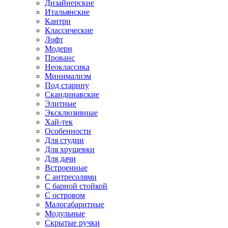
Дизайнерские
Итальянские
Кантри
Классические
Лофт
Модерн
Прованс
Неоклассика
Минимализм
Под старину
Скандинавские
Элитные
Эксклюзивные
Хай-тек
Особенности
Для студии
Для хрущевки
Для дачи
Встроенные
С антресолями
С барной стойкой
С островом
Малогабаритные
Модульные
Скрытые ручки