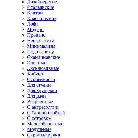
Дизайнерские
Итальянские
Кантри
Классические
Лофт
Модерн
Прованс
Неоклассика
Минимализм
Под старину
Скандинавские
Элитные
Эксклюзивные
Хай-тек
Особенности
Для студии
Для хрущевки
Для дачи
Встроенные
С антресолями
С барной стойкой
С островом
Малогабаритные
Модульные
Скрытые ручки