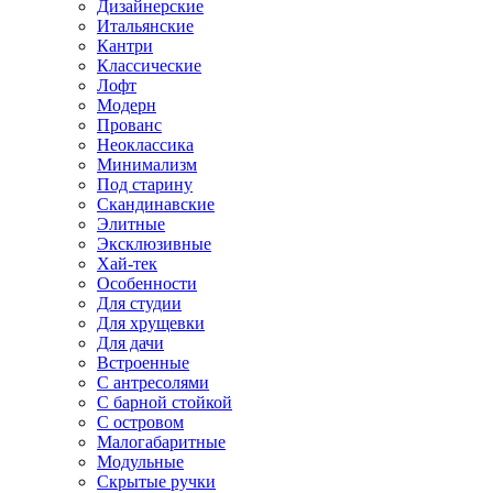
Дизайнерские
Итальянские
Кантри
Классические
Лофт
Модерн
Прованс
Неоклассика
Минимализм
Под старину
Скандинавские
Элитные
Эксклюзивные
Хай-тек
Особенности
Для студии
Для хрущевки
Для дачи
Встроенные
С антресолями
С барной стойкой
С островом
Малогабаритные
Модульные
Скрытые ручки