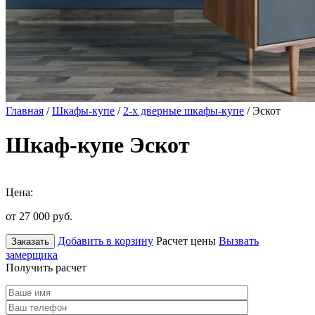
Главная
/
Шкафы-купе
/
2-х дверные шкафы-купе
/ Эскот
Шкаф-купе Эскот
Цена:
от 27 000
руб.
Добавить в корзину
Расчет цены
Вызвать
Заказать
замерщика
Получить расчет