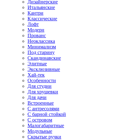
Дизайнерские
Итальянские
Кантри
Классические
Лофт
Модерн
Прованс
Неоклассика
Минимализм
Под старину
Скандинавские
Элитные
Эксклюзивные
Хай-тек
Особенности
Для студии
Для хрущевки
Для дачи
Встроенные
С антресолями
С барной стойкой
С островом
Малогабаритные
Модульные
Скрытые ручки