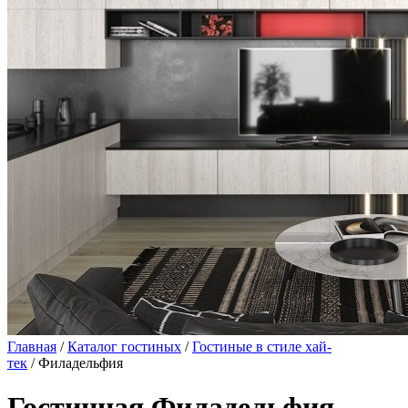
Главная
/
Каталог гостиных
/
Гостиные в стиле хай-
тек
/ Филадельфия
Гостинная Филадельфия