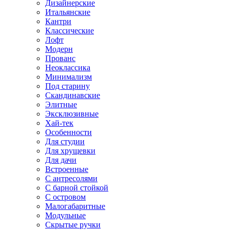
Дизайнерские
Итальянские
Кантри
Классические
Лофт
Модерн
Прованс
Неоклассика
Минимализм
Под старину
Скандинавские
Элитные
Эксклюзивные
Хай-тек
Особенности
Для студии
Для хрущевки
Для дачи
Встроенные
С антресолями
С барной стойкой
С островом
Малогабаритные
Модульные
Скрытые ручки