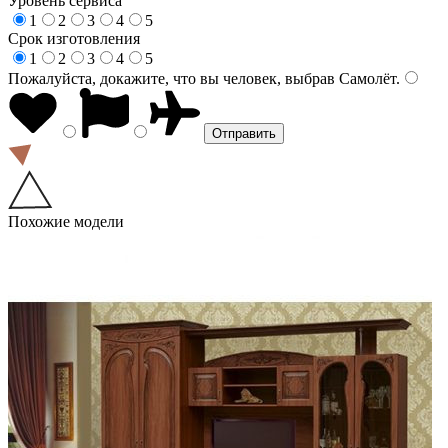
Уровень сервиса
1
2
3
4
5
Срок изготовления
1
2
3
4
5
Пожалуйста, докажите, что вы человек, выбрав
Самолёт
.
Похожие модели